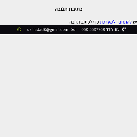
כתיבת תגובה
יש
להתחבר למערכת
כדי לכתוב תגובה.
עוזי חדד 050-5537769
uzihadad8@gmail.com