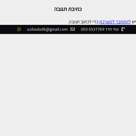
כתיבת תגובה
יש
להתחבר למערכת
כדי לכתוב תגובה.
עוזי חדד 050-5537769
uzihadad8@gmail.com